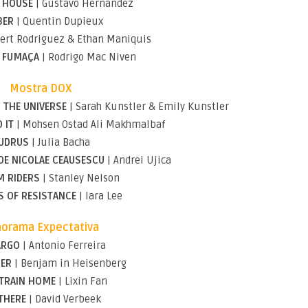
T HOUSE
| Gustavo Hernández
BER
| Quentin Dupieux
ert Rodriguez & Ethan Maniquis
E FUMAÇA
| Rodrigo Mac Niven
Mostra DOX
 THE UNIVERSE
| Sarah Kunstler & Emily Kunstler
 IT
| Mohsen Ostad Ali Makhmalbaf
UDRUS
| Julia Bacha
DE NICOLAE CEAUSESCU
| Andrei Ujica
M RIDERS
| Stanley Nelson
S OF RESISTANCE
| Iara Lee
orama Expectativa
ARGO
| Antonio Ferreira
BER
| Benjam in Heisenberg
 TRAIN HOME
| Lixin Fan
 THERE
| David Verbeek