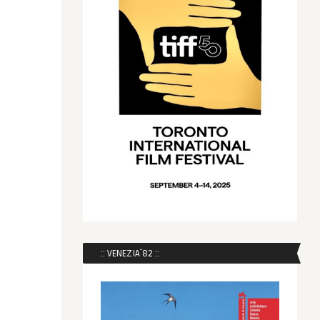
:: VENEZIA´82 ::