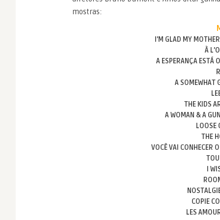
mostras:
I’M GLAD MY MOTHER 
À L’
A ESPERANÇA ESTÁ 
A SOMEWHAT 
LE
THE KIDS A
A WOMAN & A GU
LOOSE 
THE 
VOCÊ VAI CONHECER 
TOU
I WI
ROOM
NOSTALGIE
COPIE C
LES AMOUR