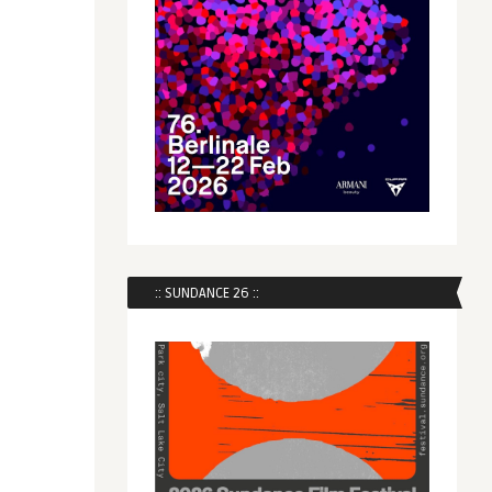
:: SUNDANCE 26 ::