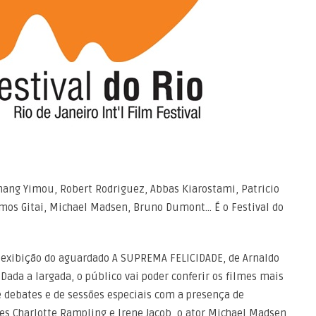
hang Yimou, Robert Rodriguez, Abbas Kiarostami, Patricio
Amos Gitai, Michael Madsen, Bruno Dumont… É o Festival do
exibição do aguardado A SUPREMA FELICIDADE, de Arnaldo
Dada a largada, o público vai poder conferir os filmes mais
de debates e de sessões especiais com a presença de
es Charlotte Rampling e Irene Jacob, o ator Michael Madsen,