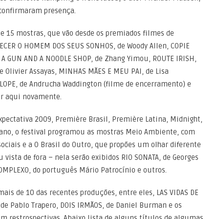
 confirmaram presença.
de 15 mostras, que vão desde os premiados filmes de
HECER O HOMEM DOS SEUS SONHOS, de Woody Allen, COPIE
 A GUN AND A NOODLE SHOP, de Zhang Yimou, ROUTE IRISH,
de Olivier Assayas, MINHAS MÃES E MEU PAI, de Lisa
LOPE, de Andrucha Waddington (filme de encerramento) e
or aqui novamente.
pectativa 2009, Première Brasil, Première Latina, Midnight,
o ano, o festival programou as mostras Meio Ambiente, com
sociais e a O Brasil do Outro, que propões um olhar diferente
ou vista de fora – nela serão exibidos RIO SONATA, de Georges
OMPLEXO, do português Mário Patrocínio e outros.
ais de 10 das recentes produções, entre eles, LAS VIDAS DE
de Pablo Trapero, DOIS IRMÃOS, de Daniel Burman e os
 restrospectivas. Abaixo lista de alguns títulos de algumas