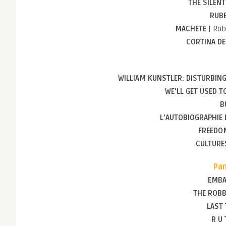
THE SILEN
RUB
MACHETE
| Rob
CORTINA D
WILLIAM KUNSTLER: DISTURBING
WE’LL GET USED TO
B
L’AUTOBIOGRAPHIE 
FREEDO
CULTURE
Pan
EMB
THE ROB
LAST
R U