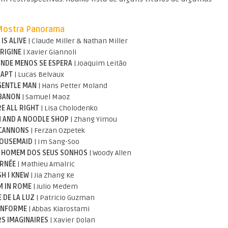
Mostra Panorama
IS ALIVE
| Claude Miller & Nathan Miller
ORIGINE
| Xavier Giannoli
ONDE MENOS SE ESPERA
| Joaquim Leitão
RAPT
| Lucas Belvaux
GENTLE MAN
| Hans Petter Moland
BANON
| Samuel Maoz
RE ALL RIGHT
| Lisa Cholodenko
N AND A NOODLE SHOP
| Zhang Yimou
CANNONS
| Ferzan Ozpetek
HOUSEMAID
| Im Sang-Soo
O HOMEM DOS SEUS SONHOS
| Woody Allen
RNÉE
| Mathieu Amalric
SH I KNEW
| Jia Zhang Ke
 IN ROME
| Julio Medem
 DE LA LUZ
| Patricio Guzman
ONFORME
| Abbas Kiarostami
S IMAGINAIRES
| Xavier Dolan