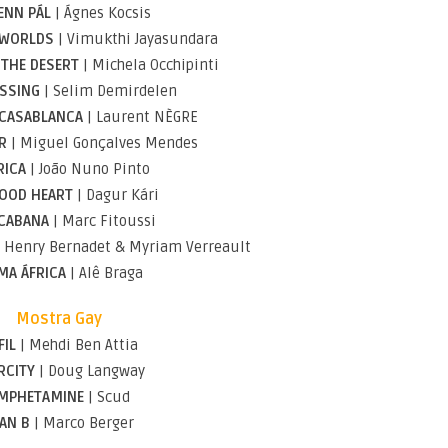
ENN PÁL
| Ágnes Kocsis
 WORLDS
| Vimukthi Jayasundara
 THE DESERT
| Michela Occhipinti
OSSING
| Selim Demirdelen
 CASABLANCA
| Laurent NÈGRE
R
| Miguel Gonçalves Mendes
RICA
| João Nuno Pinto
OOD HEART
| Dagur Kári
CABANA
| Marc Fitoussi
 Henry Bernadet & Myriam Verreault
A ÁFRICA
| Alê Braga
Mostra Gay
FIL
| Mehdi Ben Attia
RCITY
| Doug Langway
MPHETAMINE
| Scud
AN B
| Marco Berger