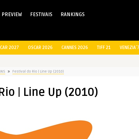
PREVIEW
FESTIVAIS
RANKINGS
CAR 2027
OSCAR 2026
CANNES 2026
TIFF 21
VENEZIA´
VAIS
Festival do Rio | Line Up (2010)
Rio | Line Up (2010)