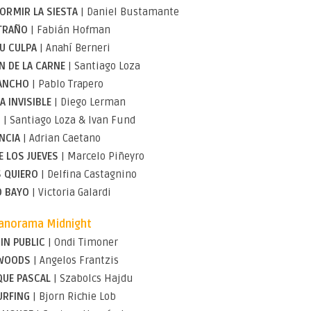
ORMIR LA SIESTA
| Daniel Bustamante
TRAÑO
| Fabián Hofman
U CULPA
| Anahí Berneri
N DE LA CARNE
| Santiago Loza
ANCHO
| Pablo Trapero
A INVISIBLE
| Diego Lerman
S
| Santiago Loza & Ivan Fund
NCIA
| Adrian Caetano
E LOS JUEVES
| Marcelo Piñeyro
 QUIERO
| Delfina Castagnino
 BAYO
| Victoria Galardi
anorama Midnight
 IN PUBLIC
| Ondi Timoner
 WOODS
| Angelos Frantzis
QUE PASCAL
| Szabolcs Hajdu
URFING
| Bjorn Richie Lob