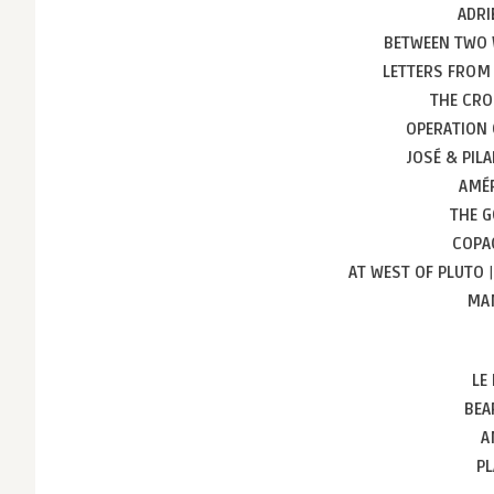
ADRI
BETWEEN TWO
LETTERS FROM
THE CR
OPERATION
JOSÉ & PILA
AMÉ
THE G
COPA
AT WEST OF PLUTO
|
MAM
LE 
BEA
A
PL