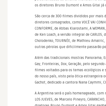
os diretores Bruno Dumont e Amos Gitai já
São cerca de 300 filmes divididos por mais 
diretores consagrados, como VOCÊ VAI CON
CONFORME, de Abbas Kiarostami, A WOMAN,
de Ken Loach, a versão integral de CARLOS, 
Cholodenko, TOURNÉE, de Mathieu Amalric, 
outras pérolas que dificilmente passarão p
Além das tradicionais mostras Panorama, Ex
Gay, Fronteiras, Dox, Geração, pelo segund
filmes voltados para os temas ecológicos e 
do nosso país, visto pela ótica estrangeira 
Gachot, dedicado a cantora Nana Caymmi, C
A Argentina será o país homenageado, com m
LOS JUEVES, de Marcelo Pineyro, CARANCHO, 
diretores Bruno Dumont e Amos Gitai ganham