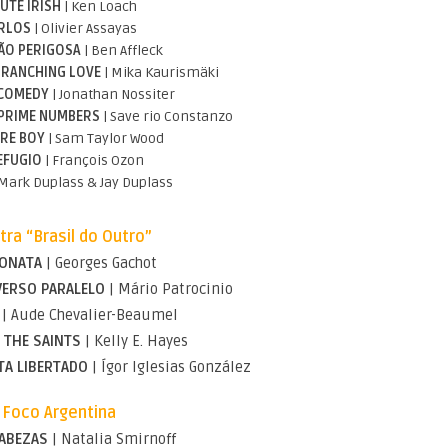
UTE IRISH
| Ken Loach
RLOS
| Olivier Assayas
ÃO PERIGOSA
| Ben Affleck
BRANCHING LOVE
| Mika Kaurismäki
 COMEDY
| Jonathan Nossiter
 PRIME NUMBERS
| Save rio Constanzo
RE BOY
| Sam Taylor Wood
EFUGIO
| François Ozon
 Mark Duplass & Jay Duplass
ra “Brasil do Outro”
SONATA
| Georges Gachot
VERSO PARALELO
| Mário Patrocinio
| Aude Chevalier-Beaumel
 THE SAINTS
| Kelly E. Hayes
TA LIBERTADO
| Ígor Iglesias González
Foco Argentina
ABEZAS
| Natalia Smirnoff