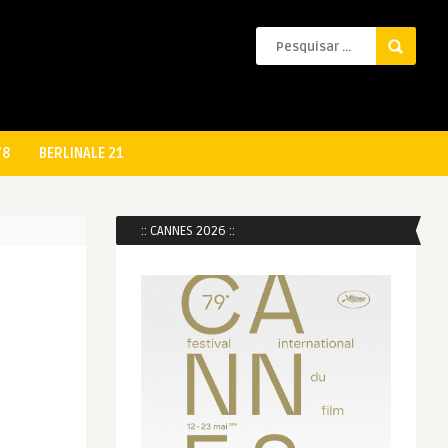
78
BERLINALE 21
:: CANNES 2026 ::