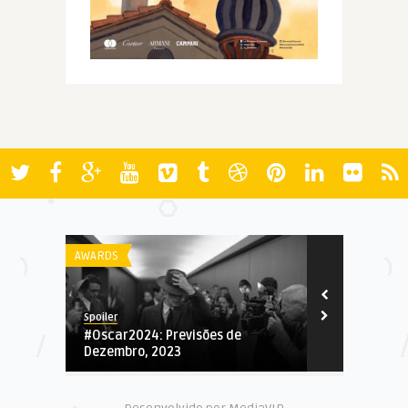
AWARDS
AWARDS
Spoiler
Spoiler
#Oscar2024: Previsões de
Indicados a
Dezembro, 2023
2011