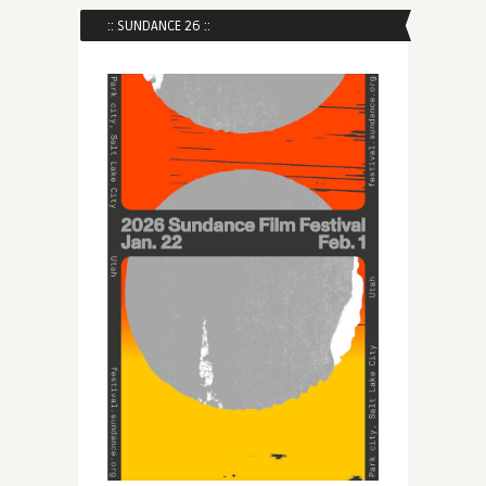
:: SUNDANCE 26 ::