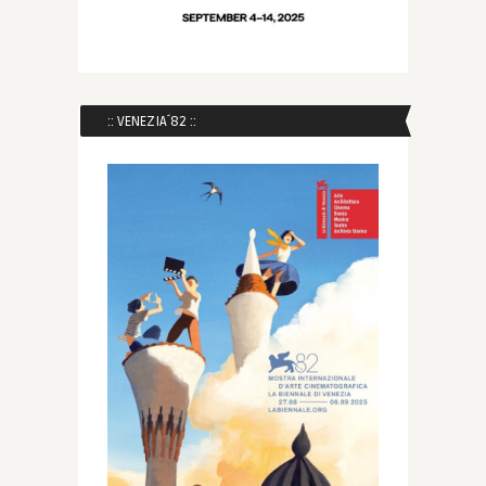
:: VENEZIA´82 ::