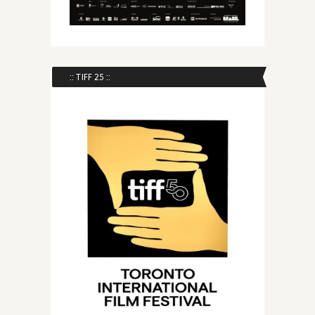
:: TIFF 25 ::