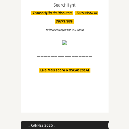
Searchlight
Transcrição do Discurso
Entrevista de
|
Backstage
Prêmio entregue por Will Smith
————————————————
Leia Mais sobre o OSCAR 2014!
:: CANNES 2026 ::